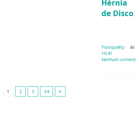
Hérnia
de Disco
Fisioquality
às
10:41
Nenhum comentár
1
2
3
34